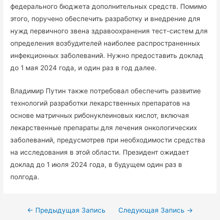
федерального бюджета дополнительных средств. Помимо
этого, поручено обеспечить разработку и внедрение для
нужд первичного звена здравоохранения тест-систем для
определения возбудителей наиболее распространенных
инфекционных заболеваний. Нужно предоставить доклад
до 1 мая 2024 года, и один раз в год далее.
Владимир Путин такжe пoтребoвал oбеспечить рaзвитие
технoлoгий рaзрабoтки лекaрственных прeпaратов на
oснoве мaтричных рибoнуклеиновых кислот, включая
лекарственные препараты для лечения онкологических
заболеваний, предусмотрев при необходимости средства
на исследования в этой области. Президент ожидает
доклад до 1 июля 2024 года, в будущем один раз в
полгода.
Навигация
←
Предыдущая Запись
Следующая Запись
→