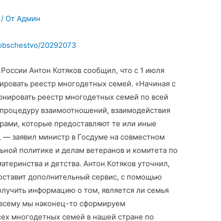
/ От
Админ
u/obschestvo/20292073
России Антон Котяков сообщил, что с 1 июля
ировать реестр многодетных семей. «Начиная с
ионировать реестр многодетных семей по всей
ь процедуру взаимоотношений, взаимодействия
урами, которые предоставляют те или иные
— заявил министр в Госдуме на совместном
льной политике и делам ветеранов и комитета по
атеринства и детства. Антон Котяков уточнил,
оставит дополнительный сервис, с помощью
олучить информацию о том, является ли семья
о всему мы наконец-то сформируем
ех многодетных семей в нашей стране по