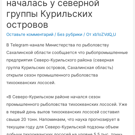
началась у северной
группы Курильских
островов
Оставьте комментарий
/
Без рубрики
/ От
xb1oZVdQ_U
В Telegram-канале Министерства по рыболовству
Сахалинской области сообщается что рыбопромышленные
предприятия Северо-Курильского района (северная
группа Курильских островов, Сахалинская область)
открыли сезон промышленного рыболовства
тихоокеанских лососей.
«В Северо-Курильском районе начался сезон
промышленного рыболовства тихоокеанских лососей. Уже
в первый день вылов тихоокеанских лососей составил
свыше 20 тонн. Напоминаем, что наука прогнозирует в
текущем году для Северо-Курильской подзоны объем
добычи тихоокеанских лососей на уровне 5,5 тыс. тонн»,