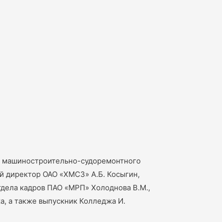
ого машиностроительно-судоремонтного
й директор ОАО «ХМСЗ» А.Б. Косыгин,
отдела кадров ПАО «МРП» Холоднова В.М.,
а, а также выпускник Колледжа И.